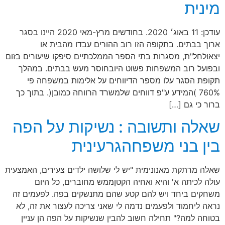
מינית
עודכן: 11 באוג׳ 2020. בחודשים מרץ-מאי 2020 היינו בסגר
ארוך בבתים. בתקופה הזו רוב ההורים עבדו מהבית או
יצאולחל"ת, מסגרות בתי הספר הממלכתיים סיפקו שיעורים בזום
ובפועל רוב המשפחות פשוט היובחוסר מעש בבתים. במהלך
תקופת הסגר עלו מספר הדיווחים על אלימות במשפחה פי
760% )המידע ע"פ דווחים שלמשרד הרווחה כמובן(. בתוך כך
ברור כי גם […]
שאלה ותשובה : נשיקות על הפה
בין בני משפחהגרעינית
שאלה מרתקת מאנונימית "יש לי שלושה ילדים צעירים, האמצעית
עולה לכיתה א' והיא ואחיה הקטןממש מחוברים, כל היום
משחקים ביחד ויש להם קטע שהם מתנשקים בפה. לפעמים זה
נראה ליחמוד ולפעמים נדמה לי שאני צריכה לעצור את זה, לא
בטוחה למה?" תחילה חשוב להבין שנשיקות על הפה הן עניין