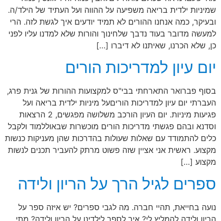
שמיניות ילדית בריאה משפיעה על ההווה ועל העתיד של הילד/ה.
ובעיקר, כמה אנחנו ההורים לא תמיד יודעים איך לגשת לזה. הרי
למעשה מדובר בעוד נדבך שלחינוך והורות שלא למדנו עליו לפני
כן, שלא הכרנו, שאיתנו לא דיברו […]
יום עיון למדריכות הורים
בסוף פברואר התארחתי בבי"ס למקצועות ההורות של גנית פרג,
העברתי יום עיון למדריכות הוריםעל מיניות ילדית בריאה ועל
פגיעות מיניות. יום העיון הורכב משלושה מפגשים, 2 הרצאות
וסדנא ובהם פגשתי מדריכות הורים מוכשרות שבאוללמוד ולקבל
כלים להתמודד עם שאלות שעולות בהדרכות שהן מעניקות כנשות
מקצוע. ראשית אני אציין שזה פשוט מרתק להעביר תכנים לנשות
מקצוע […]
ספרים לגיל הרך על הריון ולידה
נועה בחייאת, תהיי חברה. מה לגבי ספרים? יש איזה ספר על
הריון ולידה להמליץ לי? איך לספר לילדינו על הריון ולידה? מתי