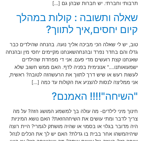
תרבותי וחברתי. יש חברות שבהן גם […]
שאלה ותשובה : קולות במהלך
קיום יחסים,איך לתווך?
טוב, יש לי שאלה הכי מביכה אליך נועה. בהנחה שהילדים כבר
גדלו והם בחדר נפרד ובהנחהשאנחנו מקיימים יחסי מין ובהנחה
שאנחנו קצת רועשים מדי פעם. אני די מפחדת שהילדים
ישמעואותנו…." אנונימית בפניה לדף. האם ממש חשוב שלא
לעשות רעש או שיש דרך לתווך את הרעשהזה לטובה? ראשית,
אני ממליצה לנסות להצניע את הקולות עד כמה […]
"השיחה"!!!! האמנם?
חינוך מיני לילדים- מה עולה בך למשמע המושג הזה? על מה
צריך לדבר ומתי עושים את השיחההזאת? האם נושא המיניות
היה מדובר בגלוי או בסמוי או שהיה מושתק לגמרי? היית רוצה
שיהיהמשהו אחר בבית בו גדלת? האם יש לך את הכלים לנהל