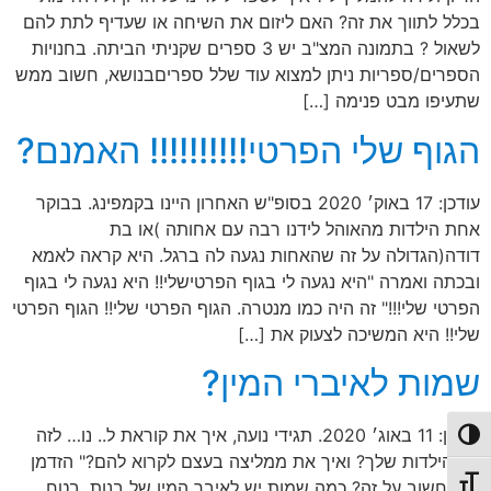
בכלל לתווך את זה? האם ליזום את השיחה או שעדיף לתת להם
לשאול ? בתמונה המצ"ב יש 3 ספרים שקניתי הביתה. בחנויות
הספרים/ספריות ניתן למצוא עוד שלל ספריםבנושא, חשוב ממש
שתעיפו מבט פנימה […]
הגוף שלי הפרטי!!!!!!!!!! האמנם?
עודכן: 17 באוק׳ 2020 בסופ"ש האחרון היינו בקמפינג. בבוקר
אחת הילדות מהאוהל לידנו רבה עם אחותה )או בת
דודה(הגדולה על זה שהאחות נגעה לה ברגל. היא קראה לאמא
ובכתה ואמרה "היא נגעה לי בגוף הפרטישלי!! היא נגעה לי בגוף
הפרטי שלי!!!" זה היה כמו מנטרה. הגוף הפרטי שלי!! הגוף הפרטי
שלי!! היא המשיכה לצעוק את […]
שמות לאיברי המין?
עודכן: 11 באוג׳ 2020. תגידי נועה, איך את קוראת ל.. נו… לזה
פעל/כבה ניגודיות גבוהה
של הילדות שלך? ואיך את ממליצה בעצם לקרוא להם?" הזדמן
תג גודל גופן
לך לחשוב על זה? כמה שמות יש לאיבר המין של בנות, בטח